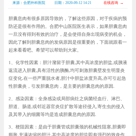
来源：合肥外科医院
日期：2020-09-12 14:21
在线咨询 →
胆囊息肉有很多原因导致的，了解这些原因，对于疾病的预
防还是很有作用的。合肥中山医院医生表示，如果胆囊息肉
一旦没有得到有效的治疗，是会使得自身出现病变的机会，
因此了解到胆囊息肉的发病原因是很重要的，下面就跟着一
起来看看吧。希望可以帮助到大家。
1、化学性因素：胆汁潴留于胆囊,其中高浓度的胆盐,或胰液
返流进入胆囊,具有活性的胰酶,均可刺激胆囊壁发生明显炎
症变化.在一些严重脱水者,胆汁中胆盐浓度升高,亦可引起急
性胆囊炎，引发胆囊息肉，是主要的胆囊息肉的原因.
2、感染因素：全身感染或局部病灶之病菌经血行、淋巴、
胆道、肠道,或邻近器官炎症扩散等途径侵入,寄生虫的侵入
及其带入的细菌等均是造成胆囊息肉的原因.
3、梗阻因素：是由于胆囊管或胆囊颈的机械性阻塞,胆囊即
膨胀,充满浓缩的胆汁,其中高浓度的胆盐即有强烈的致炎作