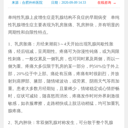
来源：合肥外科医院
日期：2020-09-09 14:33
在线咨询 →
单纯性乳腺上皮增生症是乳腺结构不良症的早期病变 单纯
性乳腺增生症主要表现为乳房胀痛、乳房肿块，并有明显的
周期性和自限性特点。
1、乳房胀痛：月经来潮前3～4天开始出现乳腺间歇性胀
痛，经后锐减，呈周期性。疼痛可为弥漫性钝痛，或为局限
性刺痛，一般仅累及一侧乳房，也可同时累及两侧，而以一
侧为重。疼痛大多仅限于乳房的某一部分，约50%位于外上
部，20%位于中上部。痛处有压痛，疼痛有时很剧烈，并放
射到肩胛部、腋部，随情绪波动，或劳累、阴雨天气等而加
重。患者大多数月经期短，且量稀少，情绪稳定或心情舒畅
时，症状可减轻，随喜怒而消长，疼痛发作时对外界刺激很
敏感，如衣服摩擦，走路稍快或上肢活动稍猛，均可加重乳
腺疼痛。
2、乳内肿块：常双侧乳腺对称发生，可分散于整个乳腺