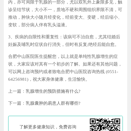
内，亦可局限于乳腺的一部分，尤以双乳外上象限多见，触
诊呈结节状，大小不一，质地不硬和周围组织界限不清，可
推动，肿块大小随月经变化，经前变大、变硬，经后缩小、
变软，部分病人伴有乳头溢液。
3、疾病的自限性和重复性：该病可不治自愈，尤其结婚后
妊娠及哺乳时症状自行消失，但时有反复;绝经后能自愈。
合肥中山医院医生提醒您，以上就是单纯性乳腺增生的症
状，大家应该对其有一个初步的了解。如果还有其他问题，
可以网上咨询预约或者致电合肥中山医院咨询热线 (0551-
64256981)，祝大家身体健康，生活愉快。
上一篇：
乳腺增生的预防措施有什么?
下一篇：
乳腺囊肿的易患人群有哪些?
了解更多健康知识，免费咨询